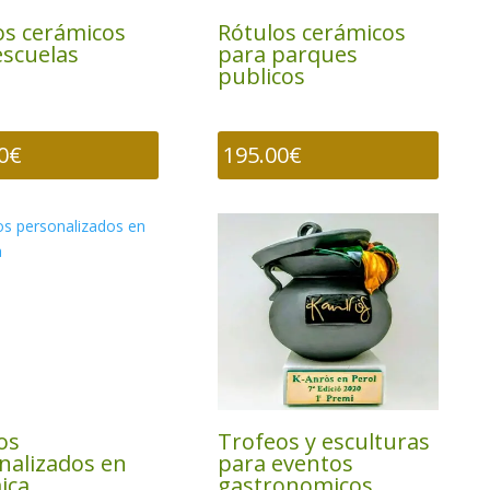
os cerámicos
Rótulos cerámicos
escuelas
para parques
publicos
0
€
195.00
€
os
Trofeos y esculturas
nalizados en
para eventos
ica
gastronomicos