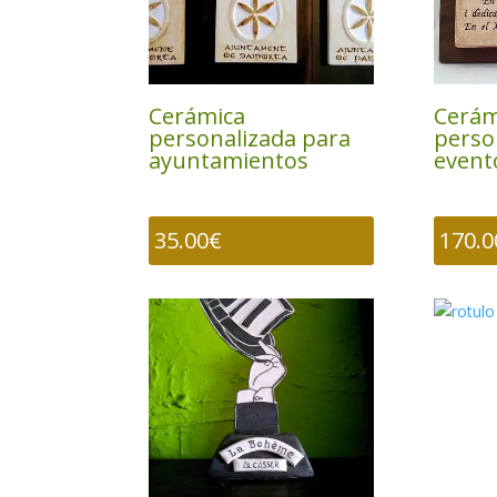
Cerámica
Cerám
personalizada para
perso
ayuntamientos
event
35.00
€
170.0