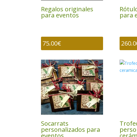
Regalos originales
Rótul
para eventos
para 
75.00
€
260.0
Socarrats
Trofe
personalizados para
perso
eventos
cerám