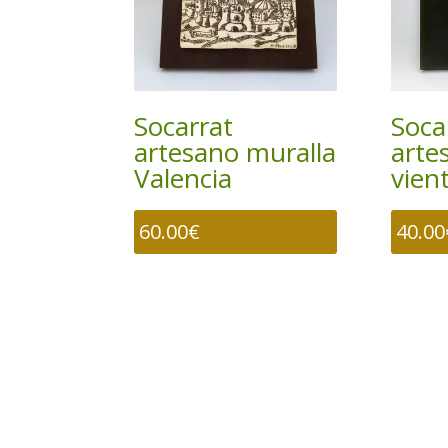
Socarrat
Soca
artesano muralla
arte
Valencia
vien
60.00
€
40.00