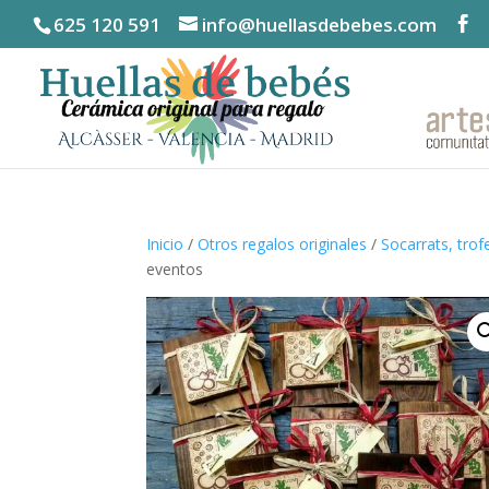
625 120 591
info@huellasdebebes.com
Inicio
/
Otros regalos originales
/
Socarrats, trof
eventos