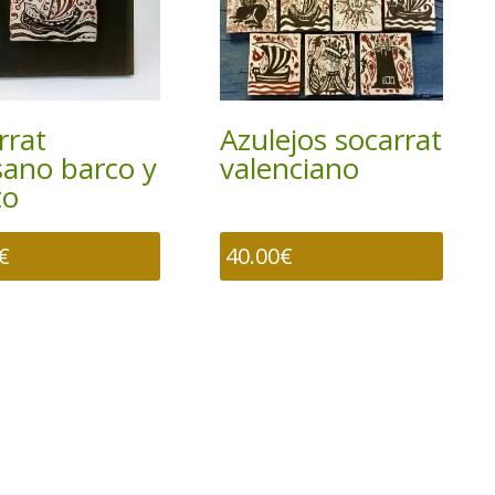
rrat
Azulejos socarrat
sano barco y
valenciano
to
€
40.00
€