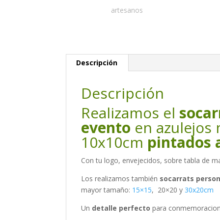
Descripción
Descripción
Realizamos el
socar
evento
en azulejos
10x10cm
pintados 
Con tu logo, envejecidos, sobre tabla de ma
Los realizamos también
socarrats person
mayor tamaño:
15×15
, 20×20 y
30x20cm
Un
detalle perfecto
para conmemoraciones