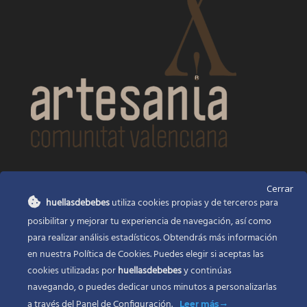
CONTACTO
Cerrar
huellasdebebes
utiliza cookies propias y de terceros para
Huellas de bebés
posibilitar y mejorar tu experiencia de navegación, así como
Santa Ana, 22
Alcasser Valencia 46290
para realizar análisis estadísticos. Obtendrás más información
en nuestra Política de Cookies. Puedes elegir si aceptas las
625 120 591
cookies utilizadas por
huellasdebebes
y continúas
info@huellasdebebes.com
navegando, o puedes dedicar unos minutos a personalizarlas
a través del
Panel de Configuración.
Leer más