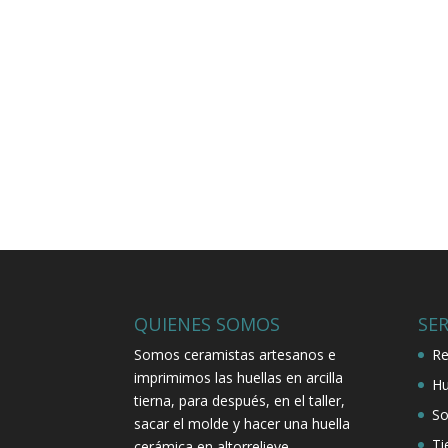
QUIENES SOMOS
SER
Somos ceramistas artesanos e
Re
imprimimos las huellas en arcilla
Hu
tierna, para después, en el taller,
So
sacar el molde y hacer una huella
Ti
cerámica en altorrelieve