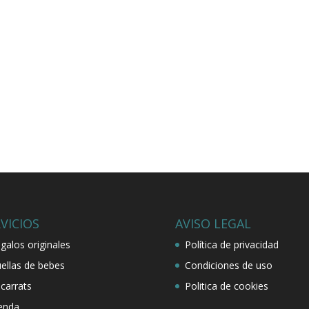
VICIOS
AVISO LEGAL
galos originales
Política de privacidad
ellas de bebes
Condiciones de uso
carrats
Politica de cookies
enda