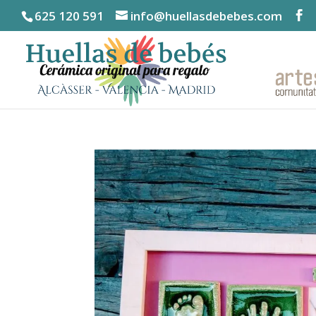
625 120 591
info@huellasdebebes.com