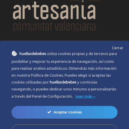
CONTACTO
Cerrar
huellasdebebes
utiliza cookies propias y de terceros para
Huellas de bebés
posibilitar y mejorar tu experiencia de navegación, así como
Santa Ana, 22
Alcasser Valencia 46290
para realizar análisis estadísticos. Obtendrás más información
en nuestra Política de Cookies. Puedes elegir si aceptas las
625 120 591
cookies utilizadas por
huellasdebebes
y continúas
info@huellasdebebes.com
navegando, o puedes dedicar unos minutos a personalizarlas
a través del
Panel de Configuración.
Leer más
Aceptar cookies