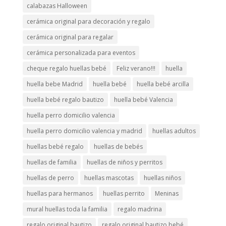
calabazas Halloween
cerámica original para decoración y regalo
cerámica original para regalar
cerámica personalizada para eventos
cheque regalo huellas bebé
Feliz verano!!!
huella
huella bebe Madrid
huella bebé
huella bebé arcilla
huella bebé regalo bautizo
huella bebé Valencia
huella perro domicilio valencia
huella perro domicilio valencia y madrid
huellas adultos
huellas bebé regalo
huellas de bebés
huellas de familia
huellas de niños y perritos
huellas de perro
huellas mascotas
huellas niños
huellas para hermanos
huellas perrito
Meninas
mural huellas toda la familia
regalo madrina
regalo original bautizo
regalo original bautizo bebé