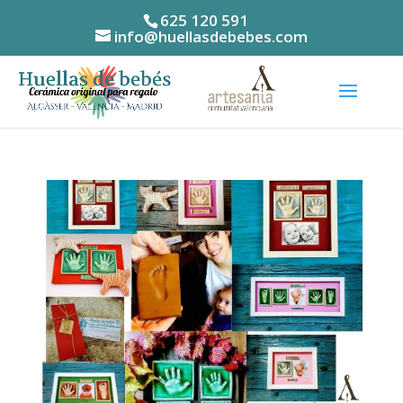
625 120 591
info@huellasdebebes.com