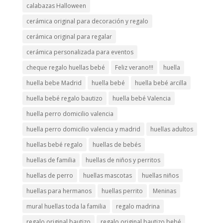
calabazas Halloween
cerámica original para decoración y regalo
cerámica original para regalar
cerámica personalizada para eventos
cheque regalo huellas bebé
Feliz verano!!!
huella
huella bebe Madrid
huella bebé
huella bebé arcilla
huella bebé regalo bautizo
huella bebé Valencia
huella perro domicilio valencia
huella perro domicilio valencia y madrid
huellas adultos
huellas bebé regalo
huellas de bebés
huellas de familia
huellas de niños y perritos
huellas de perro
huellas mascotas
huellas niños
huellas para hermanos
huellas perrito
Meninas
mural huellas toda la familia
regalo madrina
regalo original bautizo
regalo original bautizo bebé