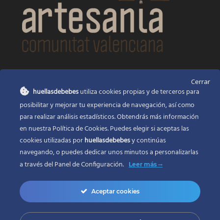
CONTACTO
Cerrar
huellasdebebes
utiliza cookies propias y de terceros para
Huellas de bebés
posibilitar y mejorar tu experiencia de navegación, así como
Santa Ana, 22
Alcasser Valencia 46290
para realizar análisis estadísticos. Obtendrás más información
en nuestra Política de Cookies. Puedes elegir si aceptas las
625 120 591
cookies utilizadas por
huellasdebebes
y continúas
info@huellasdebebes.com
navegando, o puedes dedicar unos minutos a personalizarlas
a través del
Panel de Configuración.
Leer más
Aceptar cookies