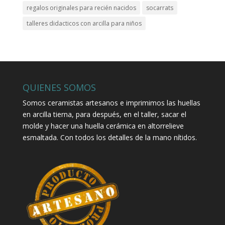
regalos originales para recién nacidos
socarrats
talleres didacticos con arcilla para niños
QUIENES SOMOS
Somos ceramistas artesanos e imprimimos las huellas
en arcilla tierna, para después, en el taller, sacar el
molde y hacer una huella cerámica en altorrelieve
esmaltada. Con todos los detalles de la mano nítidos.