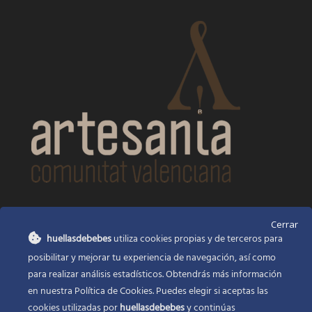
CONTACTO
Cerrar
huellasdebebes
utiliza cookies propias y de terceros para
Huellas de bebés
posibilitar y mejorar tu experiencia de navegación, así como
Santa Ana, 22
Alcasser Valencia 46290
para realizar análisis estadísticos. Obtendrás más información
en nuestra Política de Cookies. Puedes elegir si aceptas las
625 120 591
cookies utilizadas por
huellasdebebes
y continúas