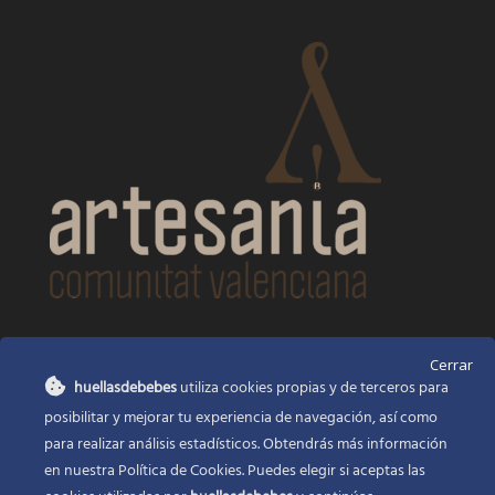
CONTACTO
Cerrar
huellasdebebes
utiliza cookies propias y de terceros para
Huellas de bebés
posibilitar y mejorar tu experiencia de navegación, así como
Santa Ana, 22
Alcasser Valencia 46290
para realizar análisis estadísticos. Obtendrás más información
en nuestra Política de Cookies. Puedes elegir si aceptas las
625 120 591