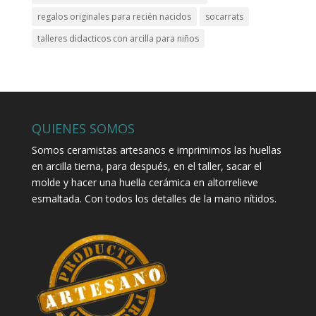
regalos originales para recién nacidos
socarrats
talleres didacticos con arcilla para niños
QUIENES SOMOS
Somos ceramistas artesanos e imprimimos las huellas
en arcilla tierna, para después, en el taller, sacar el
molde y hacer una huella cerámica en altorrelieve
esmaltada. Con todos los detalles de la mano nítidos.