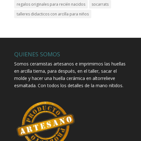
regalos originales para recién nacidos
socarrats
talleres didacticos con arcilla para niños
QUIENES SOMOS
Somos ceramistas artesanos e imprimimos las huellas
en arcilla tierna, para después, en el taller, sacar el
molde y hacer una huella cerámica en altorrelieve
esmaltada. Con todos los detalles de la mano nítidos.