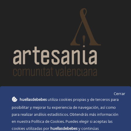
CONTACTO
Cerrar
huellasdebebes
utiliza cookies propias y de terceros para
Huellas de bebés
posibilitar y mejorar tu experiencia de navegación, así como
Santa Ana, 22
Alcasser Valencia 46290
para realizar análisis estadísticos. Obtendrás más información
en nuestra Política de Cookies. Puedes elegir si aceptas las
625 120 591
cookies utilizadas por
huellasdebebes
y continúas