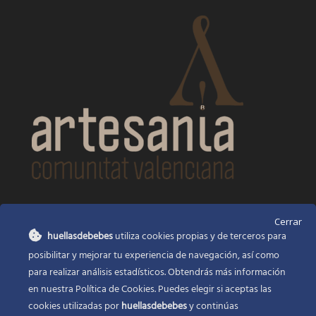
CONTACTO
Cerrar
huellasdebebes
utiliza cookies propias y de terceros para
Huellas de bebés
posibilitar y mejorar tu experiencia de navegación, así como
Santa Ana, 22
Alcasser Valencia 46290
para realizar análisis estadísticos. Obtendrás más información
en nuestra Política de Cookies. Puedes elegir si aceptas las
625 120 591
cookies utilizadas por
huellasdebebes
y continúas