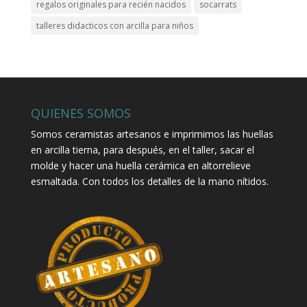
regalos originales para recién nacidos
socarrats
talleres didacticos con arcilla para niños
QUIENES SOMOS
Somos ceramistas artesanos e imprimimos las huellas
en arcilla tierna, para después, en el taller, sacar el
molde y hacer una huella cerámica en altorrelieve
esmaltada. Con todos los detalles de la mano nítidos.