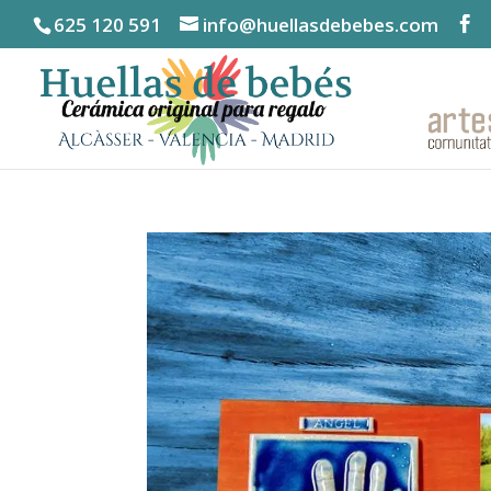
625 120 591
info@huellasdebebes.com