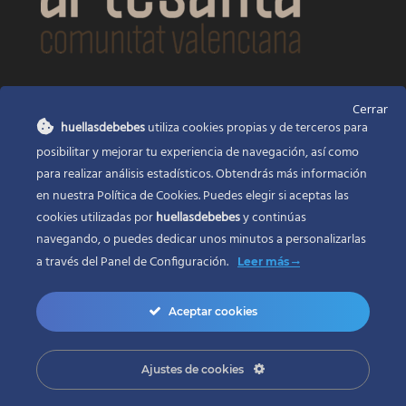
CONTACTO
Cerrar
huellasdebebes
utiliza cookies propias y de terceros para
Huellas de bebés
posibilitar y mejorar tu experiencia de navegación, así como
Santa Ana, 22
Alcasser Valencia 46290
para realizar análisis estadísticos. Obtendrás más información
en nuestra Política de Cookies. Puedes elegir si aceptas las
625 120 591
cookies utilizadas por
huellasdebebes
y continúas
info@huellasdebebes.com
navegando, o puedes dedicar unos minutos a personalizarlas
a través del
Panel de Configuración.
Leer más
Aceptar cookies
Ajustes de cookies
Copyright 2017 | Todos los derechos reservados
Desarrollo web en Valencia
ZONADEWEB |