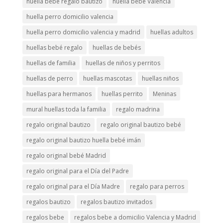
huella bebé regalo bautizo
huella bebé Valencia
huella perro domicilio valencia
huella perro domicilio valencia y madrid
huellas adultos
huellas bebé regalo
huellas de bebés
huellas de familia
huellas de niños y perritos
huellas de perro
huellas mascotas
huellas niños
huellas para hermanos
huellas perrito
Meninas
mural huellas toda la familia
regalo madrina
regalo original bautizo
regalo original bautizo bebé
regalo original bautizo huella bebé imán
regalo original bebé Madrid
regalo original para el Día del Padre
regalo original para el Día Madre
regalo para perros
regalos bautizo
regalos bautizo invitados
regalos bebe
regalos bebe a domicilio Valencia y Madrid