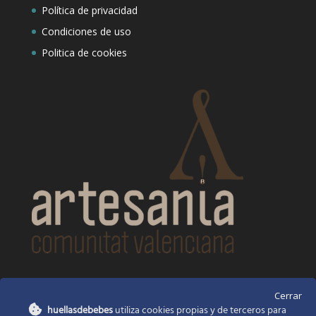
Política de privacidad
Condiciones de uso
Politica de cookies
CONTACTO
Cerrar
huellasdebebes
utiliza cookies propias y de terceros para
Huellas de bebés