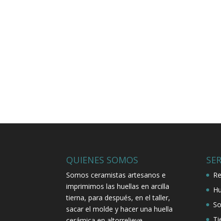
QUIENES SOMOS
SER
Somos ceramistas artesanos e
Re
imprimimos las huellas en arcilla
Hu
tierna, para después, en el taller,
So
sacar el molde y hacer una huella
Ti
cerámica en altorrelieve