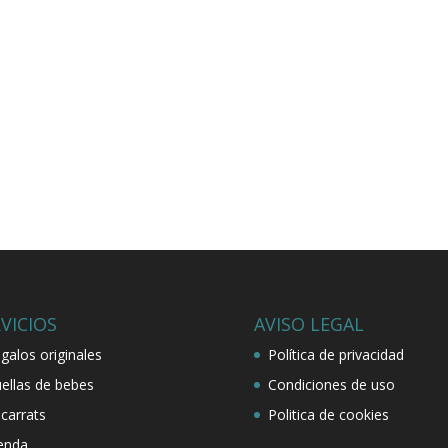
VICIOS
AVISO LEGAL
galos originales
Política de privacidad
ellas de bebes
Condiciones de uso
carrats
Politica de cookies
enda