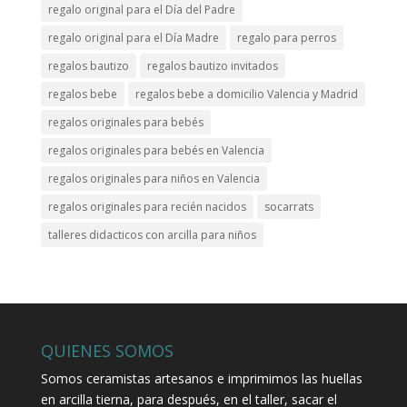
regalo original para el Día del Padre
regalo original para el Día Madre
regalo para perros
regalos bautizo
regalos bautizo invitados
regalos bebe
regalos bebe a domicilio Valencia y Madrid
regalos originales para bebés
regalos originales para bebés en Valencia
regalos originales para niños en Valencia
regalos originales para recién nacidos
socarrats
talleres didacticos con arcilla para niños
QUIENES SOMOS
Somos ceramistas artesanos e imprimimos las huellas
en arcilla tierna, para después, en el taller, sacar el