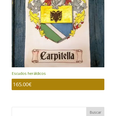
Escudos heráldicos
165.00
€