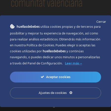
CONTACTO
Cerrar
huellasdebebes
utiliza cookies propias y de terceros para
Huellas de bebés
posibilitar y mejorar tu experiencia de navegación, así como
Santa Ana, 22
Alcasser Valencia 46290
para realizar análisis estadísticos. Obtendrás más información
en nuestra Política de Cookies. Puedes elegir si aceptas las
625 120 591
cookies utilizadas por
huellasdebebes
y continúas
info@huellasdebebes.com
navegando, o puedes dedicar unos minutos a personalizarlas
a través del
Panel de Configuración.
Leer más
Aceptar cookies
Ajustes de cookies
Copyright 2017 | Todos los derechos reservados
Desarrollo web en Valencia
ZONADEWEB |
Adecuación legal
LEGALIZAWEB