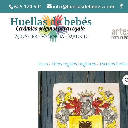
625 120 591
info@huellasdebebes.com
Inicio
/
Otros regalos originales
/
Escudos heráld