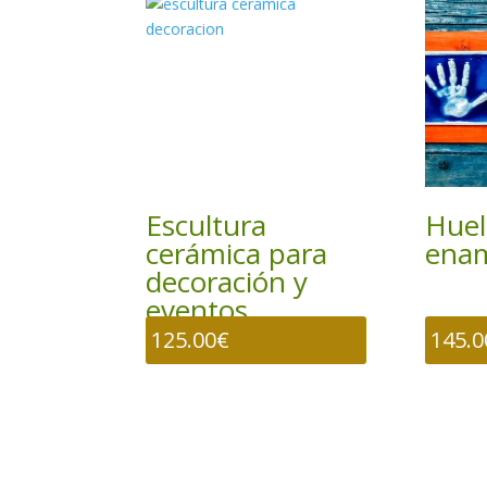
Escultura
Huel
cerámica para
ena
decoración y
eventos
125.00
€
145.0