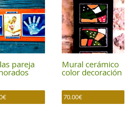
las pareja
Mural cerámico
morados
color decoración
0
€
70.00
€