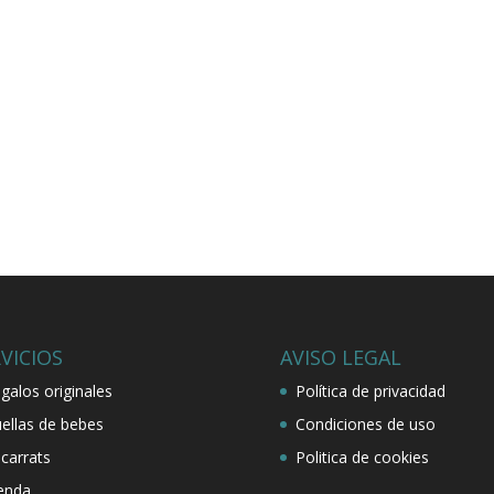
VICIOS
AVISO LEGAL
galos originales
Política de privacidad
ellas de bebes
Condiciones de uso
carrats
Politica de cookies
enda