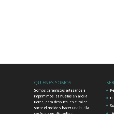
QUIENES SOMOS
SER
Somos ceramistas artesanos e
Re
imprimimos las huellas en arcilla
Hu
tierna, para después, en el taller,
So
sacar el molde y hacer una huella
Ti
cerámica en altorrelieve