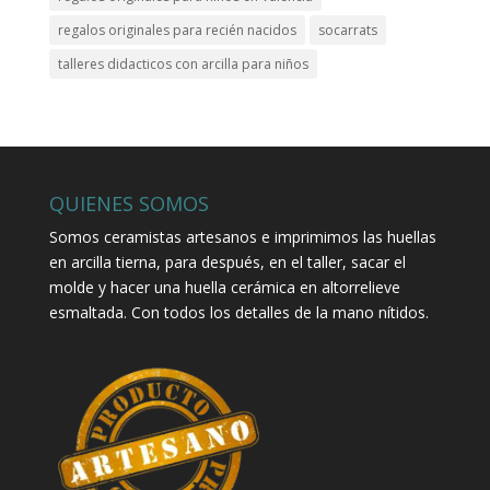
regalos originales para recién nacidos
socarrats
talleres didacticos con arcilla para niños
QUIENES SOMOS
Somos ceramistas artesanos e imprimimos las huellas
en arcilla tierna, para después, en el taller, sacar el
molde y hacer una huella cerámica en altorrelieve
esmaltada. Con todos los detalles de la mano nítidos.