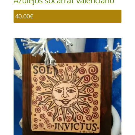
Azulejos socarrat valenciano
40.00
€