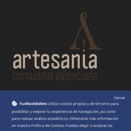
CONTACTO
Cerrar
huellasdebebes
utiliza cookies propias y de terceros para
Huellas de bebés
posibilitar y mejorar tu experiencia de navegación, así como
Santa Ana, 22
Alcasser Valencia 46290
para realizar análisis estadísticos. Obtendrás más información
en nuestra Política de Cookies. Puedes elegir si aceptas las
625 120 591