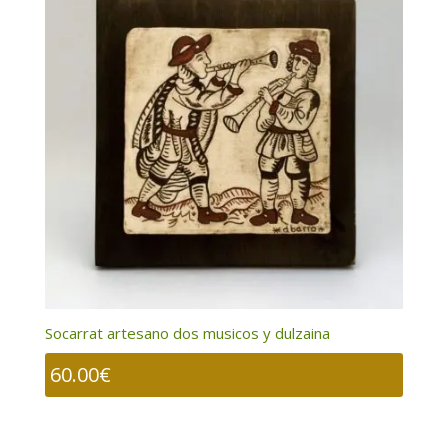
Socarrat artesano dos musicos y dulzaina
60.00
€