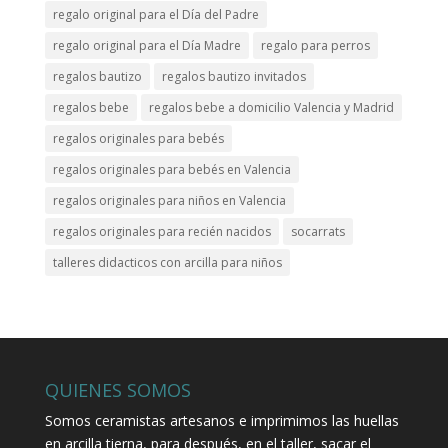
regalo original para el Día del Padre
regalo original para el Día Madre
regalo para perros
regalos bautizo
regalos bautizo invitados
regalos bebe
regalos bebe a domicilio Valencia y Madrid
regalos originales para bebés
regalos originales para bebés en Valencia
regalos originales para niños en Valencia
regalos originales para recién nacidos
socarrats
talleres didacticos con arcilla para niños
QUIENES SOMOS
Somos ceramistas artesanos e imprimimos las huellas
en arcilla tierna, para después, en el taller, sacar el