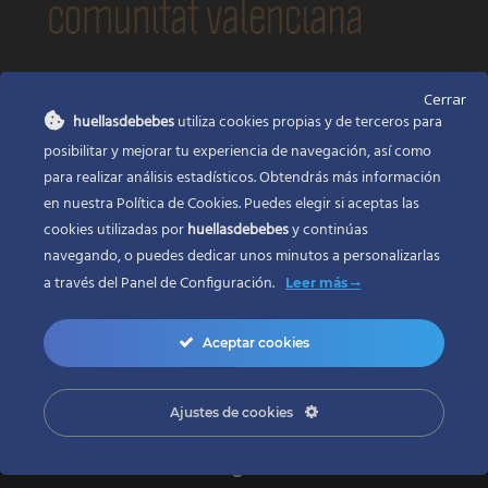
CONTACTO
Cerrar
huellasdebebes
utiliza cookies propias y de terceros para
Huellas de bebés
posibilitar y mejorar tu experiencia de navegación, así como
Santa Ana, 22
Alcasser Valencia 46290
para realizar análisis estadísticos. Obtendrás más información
en nuestra Política de Cookies. Puedes elegir si aceptas las
625 120 591
cookies utilizadas por
huellasdebebes
y continúas
info@huellasdebebes.com
navegando, o puedes dedicar unos minutos a personalizarlas
a través del
Panel de Configuración.
Leer más
Aceptar cookies
Ajustes de cookies
Copyright 2017 | Todos los derechos reservados
Desarrollo web en Valencia
ZONADEWEB |
Adecuación legal
LEGALIZAWEB