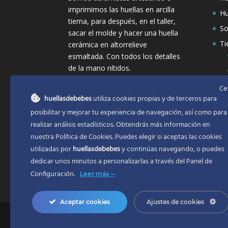
imprimimos las huellas en arcilla
Hu
tierna, para después, en el taller,
So
sacar el molde y hacer una huella
Ti
cerámica en altorrelieve
esmaltada. Con todos los detalles
de la mano nítidos.
Ce
huellasdebebes
utiliza cookies propias y de terceros para
posibilitar y mejorar tu experiencia de navegación, así como para
realizar análisis estadísticos. Obtendrás más información en
nuestra Política de Cookies. Puedes elegir si aceptas las cookies
utilizadas por
huellasdebebes
y continúas navegando, o puedes
dedicar unos minutos a personalizarlas a través del
Panel de
Configuración.
Leer más
Aceptar cookies
Ajustes de cookies
Copyright 2017 | Todos los derechos reservado
Desarrollo web en Valencia
ZONADEWEB |
A