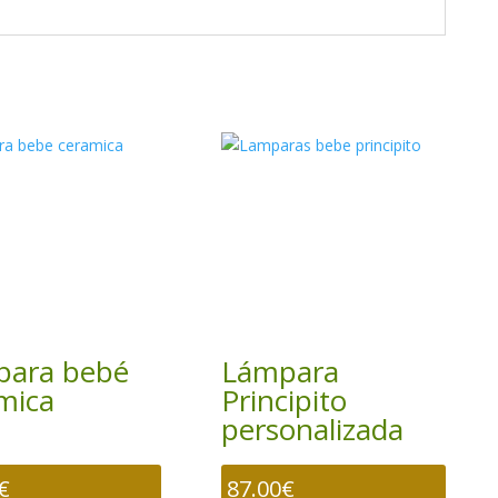
para bebé
Lámpara
mica
Principito
personalizada
€
87.00
€