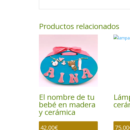
Productos relacionados
El nombre de tu
Lám
bebé en madera
cerá
y cerámica
42.00
€
75.00