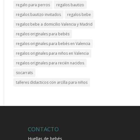
regalo para perros
regalos bautizo
regalos bautizo invitados
regalos bebe
regalos bebe a domicilio Valencia y Madrid
regalos originales para bebés
regalos originales para bebés en Valencia
regalos originales para niños en Valencia
regalos originales para recién nacidos
socarrats
talleres didacticos con arcilla para niños
CONTACTO
Huellas de bebés