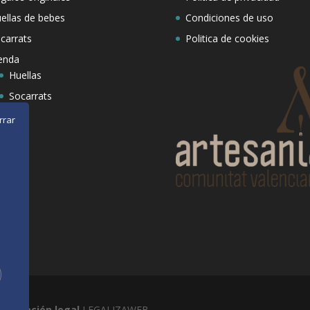
ellas de bebes
Condiciones de uso
carrats
Politica de cookies
enda
Huellas
Socarrats
rrar
s
decuación legal
LEGALIZAWEB