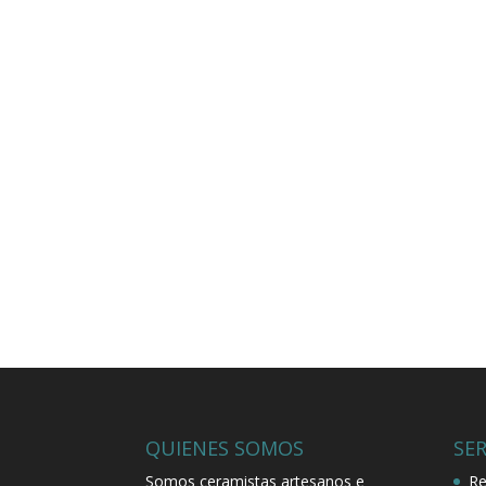
QUIENES SOMOS
SER
Somos ceramistas artesanos e
Re