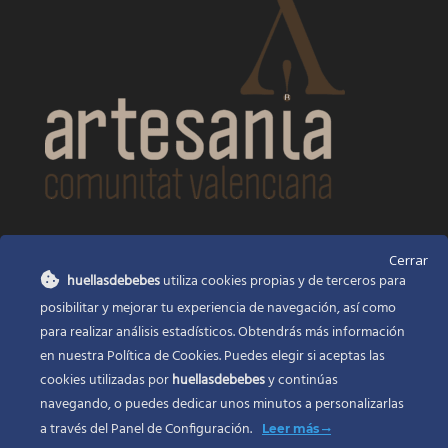
CONTACTO
Cerrar
huellasdebebes
utiliza cookies propias y de terceros para
Huellas de bebés
posibilitar y mejorar tu experiencia de navegación, así como
Santa Ana, 22
Alcasser Valencia 46290
para realizar análisis estadísticos. Obtendrás más información
en nuestra Política de Cookies. Puedes elegir si aceptas las
625 120 591
cookies utilizadas por
huellasdebebes
y continúas
info@huellasdebebes.com
navegando, o puedes dedicar unos minutos a personalizarlas
a través del
Panel de Configuración.
Leer más