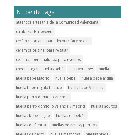
Nube de tags
autentica artesania de la Comunidad Valenciana
calabazas Halloween
cerámica original para decoración y regalo
cerámica original para regalar
cerámica personalizada para eventos
cheque regalo huellas bebé
Feliz verano!!!
huella
huella bebe Madrid
huella bebé
huella bebé arcilla
huella bebé regalo bautizo
huella bebé Valencia
huella perro domicilio valencia
huella perro domicilio valencia y madrid
huellas adultos
huellas bebé regalo
huellas de bebés
huellas de familia
huellas de niños y perritos
huellas de perro
huellas mascotas
huellas niños