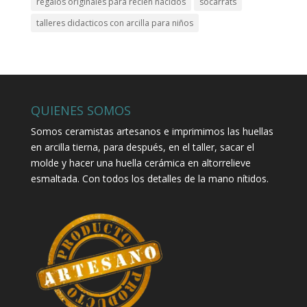
regalos originales para recién nacidos
socarrats
talleres didacticos con arcilla para niños
QUIENES SOMOS
Somos ceramistas artesanos e imprimimos las huellas
en arcilla tierna, para después, en el taller, sacar el
molde y hacer una huella cerámica en altorrelieve
esmaltada. Con todos los detalles de la mano nítidos.