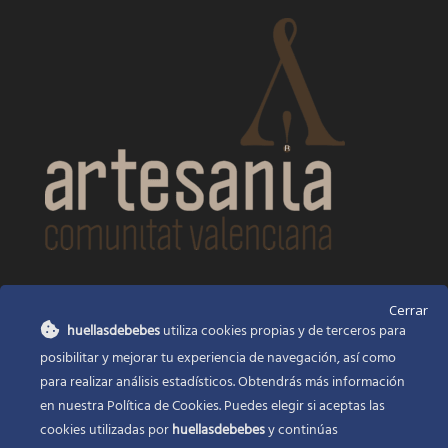
CONTACTO
Cerrar
huellasdebebes
utiliza cookies propias y de terceros para
Huellas de bebés
posibilitar y mejorar tu experiencia de navegación, así como
Santa Ana, 22
Alcasser Valencia 46290
para realizar análisis estadísticos. Obtendrás más información
en nuestra Política de Cookies. Puedes elegir si aceptas las
625 120 591
cookies utilizadas por
huellasdebebes
y continúas
info@huellasdebebes.com