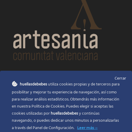
CONTACTO
Cerrar
huellasdebebes
utiliza cookies propias y de terceros para
Huellas de bebés
posibilitar y mejorar tu experiencia de navegación, así como
Santa Ana, 22
Alcasser Valencia 46290
para realizar análisis estadísticos. Obtendrás más información
en nuestra Política de Cookies. Puedes elegir si aceptas las
625 120 591
cookies utilizadas por
huellasdebebes
y continúas
info@huellasdebebes.com
navegando, o puedes dedicar unos minutos a personalizarlas
a través del
Panel de Configuración.
Leer más