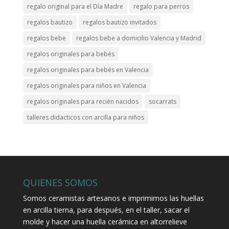
regalo original para el Día Madre
regalo para perros
regalos bautizo
regalos bautizo invitados
regalos bebe
regalos bebe a domicilio Valencia y Madrid
regalos originales para bebés
regalos originales para bebés en Valencia
regalos originales para niños en Valencia
regalos originales para recién nacidos
socarrats
talleres didacticos con arcilla para niños
QUIENES SOMOS
Somos ceramistas artesanos e imprimimos las huellas
en arcilla tierna, para después, en el taller, sacar el
molde y hacer una huella cerámica en altorrelieve