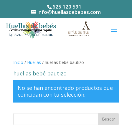
625 120 591
info@huellasdebebes.com
Inicio
/
Huellas
/ huellas bebé bautizo
huellas bebé bautizo
No se han encontrado productos que
coincidan con tu selección.