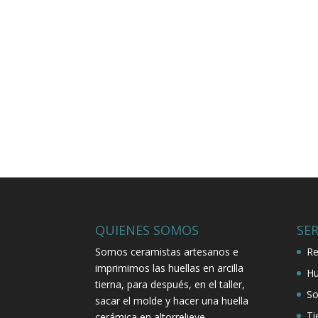
QUIENES SOMOS
SER
Somos ceramistas artesanos e
Re
imprimimos las huellas en arcilla
Hu
tierna, para después, en el taller,
So
sacar el molde y hacer una huella
Ti
cerámica en altorrelieve