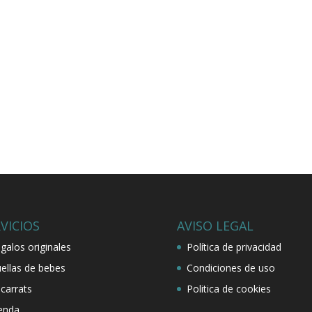
VICIOS
AVISO LEGAL
galos originales
Política de privacidad
ellas de bebes
Condiciones de uso
carrats
Politica de cookies
enda