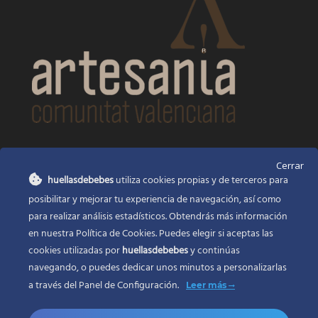
CONTACTO
Cerrar
huellasdebebes
utiliza cookies propias y de terceros para
Huellas de bebés
posibilitar y mejorar tu experiencia de navegación, así como
Santa Ana, 22
Alcasser Valencia 46290
para realizar análisis estadísticos. Obtendrás más información
en nuestra Política de Cookies. Puedes elegir si aceptas las
625 120 591
cookies utilizadas por
huellasdebebes
y continúas
info@huellasdebebes.com
navegando, o puedes dedicar unos minutos a personalizarlas
a través del
Panel de Configuración.
Leer más