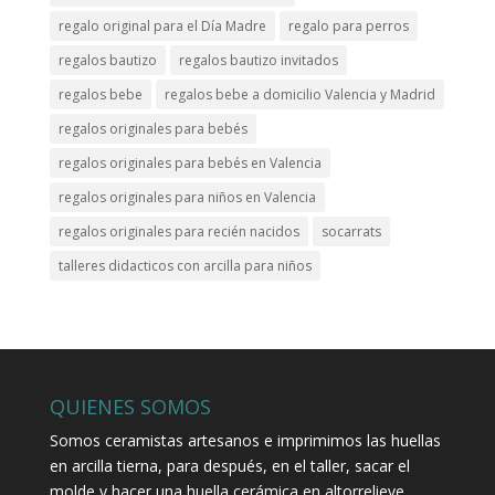
regalo original para el Día Madre
regalo para perros
regalos bautizo
regalos bautizo invitados
regalos bebe
regalos bebe a domicilio Valencia y Madrid
regalos originales para bebés
regalos originales para bebés en Valencia
regalos originales para niños en Valencia
regalos originales para recién nacidos
socarrats
talleres didacticos con arcilla para niños
QUIENES SOMOS
Somos ceramistas artesanos e imprimimos las huellas
en arcilla tierna, para después, en el taller, sacar el
molde y hacer una huella cerámica en altorrelieve