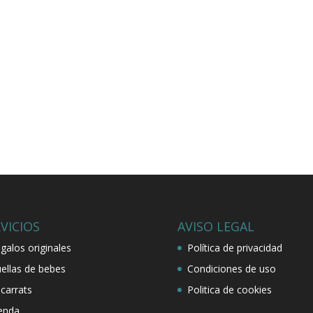
VICIOS
AVISO LEGAL
galos originales
Política de privacidad
ellas de bebes
Condiciones de uso
carrats
Politica de cookies
enda