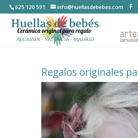
625 120 591
info@huellasdebebes.com
Regalos originales p