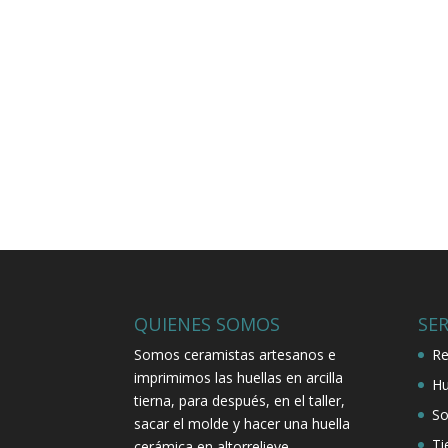
QUIENES SOMOS
SER
Somos ceramistas artesanos e
Re
imprimimos las huellas en arcilla
Hu
tierna, para después, en el taller,
So
sacar el molde y hacer una huella
Ti
cerámica en altorrelieve