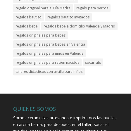
regalo original para el Día Madre
regalo para perros
regalos bautizo
regalos bautizo invitados
regalos bebe
regalos bebe a domicilio Valencia y Madrid
regalos originales para bebés
regalos originales para bebés en Valencia
regalos originales para niños en Valencia
regalos originales para recién nacidos
socarrats
talleres didacticos con arcilla para niños
QUIENES SOMOS
Somos ceramistas artesanos e imprimimos las huellas
en arcilla tierna, para después, en el taller, sacar el