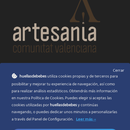
CONTACTO
Cerrar
huellasdebebes
utiliza cookies propias y de terceros para
Huellas de bebés
posibilitar y mejorar tu experiencia de navegación, así como
Santa Ana, 22
Alcasser Valencia 46290
para realizar análisis estadísticos. Obtendrás más información
en nuestra Política de Cookies. Puedes elegir si aceptas las
625 120 591
cookies utilizadas por
huellasdebebes
y continúas
info@huellasdebebes.com
navegando, o puedes dedicar unos minutos a personalizarlas
a través del
Panel de Configuración.
Leer más