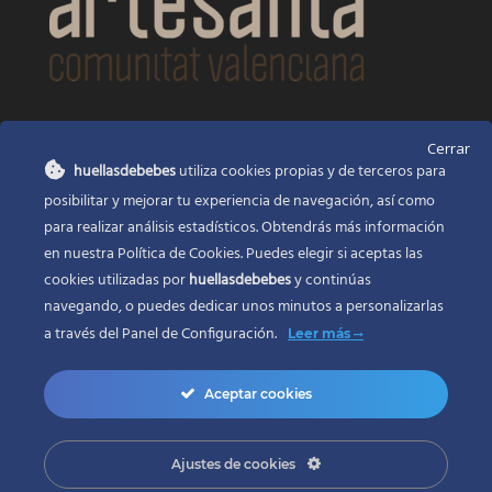
CONTACTO
Cerrar
huellasdebebes
utiliza cookies propias y de terceros para
Huellas de bebés
posibilitar y mejorar tu experiencia de navegación, así como
Santa Ana, 22
Alcasser Valencia 46290
para realizar análisis estadísticos. Obtendrás más información
en nuestra Política de Cookies. Puedes elegir si aceptas las
625 120 591
cookies utilizadas por
huellasdebebes
y continúas
info@huellasdebebes.com
navegando, o puedes dedicar unos minutos a personalizarlas
a través del
Panel de Configuración.
Leer más
Aceptar cookies
Ajustes de cookies
Copyright 2017 | Todos los derechos reservados