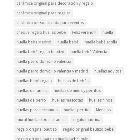
cerámica original para decoración y regalo
cerámica original para regalar
cerámica personalizada para eventos
cheque regalo huellas bebé
Feliz verano!!!
huella
huella bebe Madrid
huella bebé
huella bebé arcilla
huella bebé regalo bautizo
huella bebé Valencia
huella perro domicilio valencia
huella perro domicilio valencia y madrid
huellas adultos
huellas bebé regalo
huellas de bebés
huellas de familia
huellas de niños y perritos
huellas de perro
huellas mascotas
huellas niños
huellas para hermanos
huellas perrito
Meninas
mural huellas toda la familia
regalo madrina
regalo original bautizo
regalo original bautizo bebé
regalo original bautizo huella bebé imán