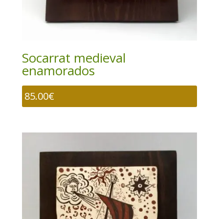
Socarrat medieval
enamorados
85.00
€