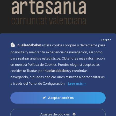
CONTACTO
Cerrar
huellasdebebes
utiliza cookies propias y de terceros para
Huellas de bebés
posibilitar y mejorar tu experiencia de navegación, así como
Santa Ana, 22
Alcasser Valencia 46290
para realizar análisis estadísticos. Obtendrás más información
en nuestra Política de Cookies. Puedes elegir si aceptas las
625 120 591
cookies utilizadas por
huellasdebebes
y continúas
info@huellasdebebes.com
navegando, o puedes dedicar unos minutos a personalizarlas
a través del
Panel de Configuración.
Leer más
Aceptar cookies
Ajustes de cookies
Copyright 2017 | Todos los derechos reservados