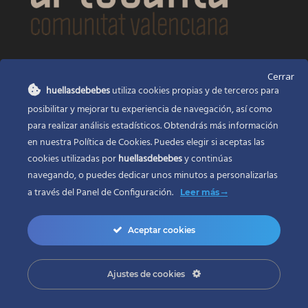
CONTACTO
Cerrar
huellasdebebes
utiliza cookies propias y de terceros para
Huellas de bebés
posibilitar y mejorar tu experiencia de navegación, así como
Santa Ana, 22
Alcasser Valencia 46290
para realizar análisis estadísticos. Obtendrás más información
en nuestra Política de Cookies. Puedes elegir si aceptas las
625 120 591
cookies utilizadas por
huellasdebebes
y continúas
info@huellasdebebes.com
navegando, o puedes dedicar unos minutos a personalizarlas
a través del
Panel de Configuración.
Leer más
Aceptar cookies
Ajustes de cookies
Copyright 2017 | Todos los derechos reservados
Desarrollo web en Valencia
ZONADEWEB |