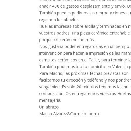
añadir 40€ de gastos desplazamiento y envío. Un
También puedes pedirnos las reproducciones que 
regalar a los abuelos.
Huellas impresas sobre arcilla y terminadas en n
vuestros padres, una pieza cerámica entrañable d
porque crecerán mucho más.
Nos gustaría poder entregároslas en un tiempo 
intervención para hacer la impresión de las ma
esmaltes cerámicos en el Taller, para terminar la
También podemos ir a tu domicilio en Valencia pa
Para Madrid, las próximas fechas previstas son: 1
facilitarnos tu dirección y teléfono y nos pondr
venga bien. Es solo 20 minutos tenemos las huell
composición. Os entregaremos vuestras Huellas 
mensajería.
Un abrazo.
Marisa Alvarez&Carmelo Iborra