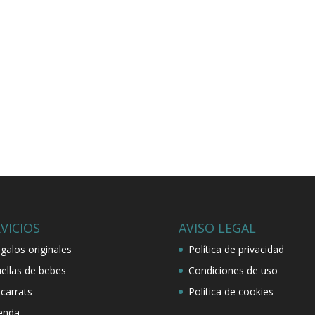
VICIOS
AVISO LEGAL
galos originales
Política de privacidad
ellas de bebes
Condiciones de uso
carrats
Politica de cookies
enda