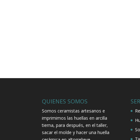
QUIENES SOMOS
SER
Somos ceramistas artesanos e
Re
imprimimos las huellas en arcilla
Hu
tierna, para después, en el taller,
So
sacar el molde y hacer una huella
Ti
cerámica en altorrelieve