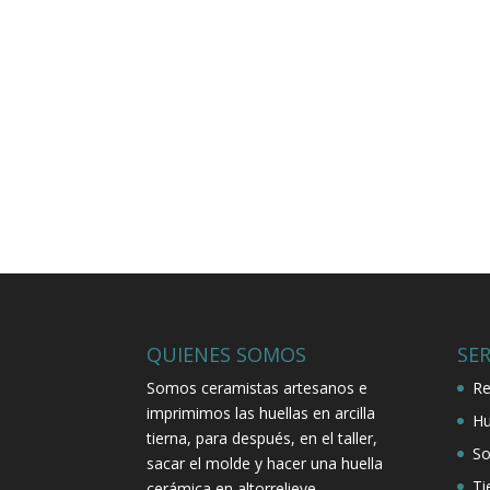
QUIENES SOMOS
SER
Somos ceramistas artesanos e
Re
imprimimos las huellas en arcilla
Hu
tierna, para después, en el taller,
So
sacar el molde y hacer una huella
Ti
cerámica en altorrelieve