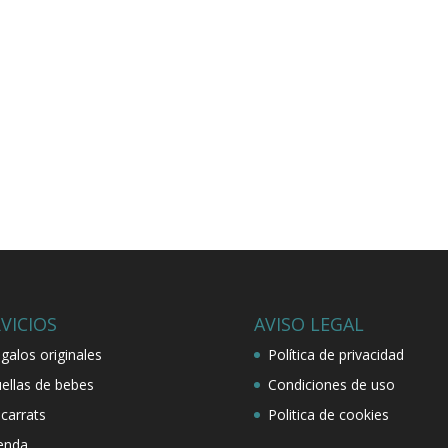
VICIOS
AVISO LEGAL
galos originales
Política de privacidad
ellas de bebes
Condiciones de uso
carrats
Politica de cookies
enda