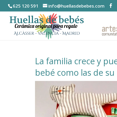
625 120 591
info@huellasdebebes.com
La familia crece y pu
bebé como las de s