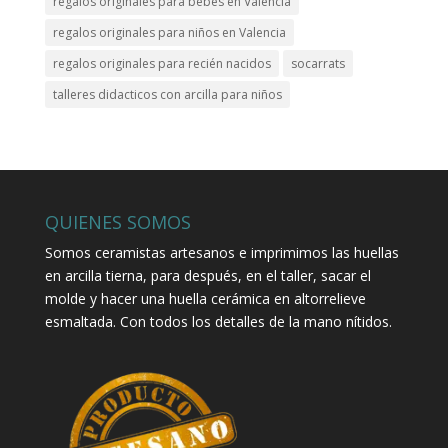
regalos originales para bebés en Valencia
regalos originales para niños en Valencia
regalos originales para recién nacidos
socarrats
talleres didacticos con arcilla para niños
QUIENES SOMOS
Somos ceramistas artesanos e imprimimos las huellas
en arcilla tierna, para después, en el taller, sacar el
molde y hacer una huella cerámica en altorrelieve
esmaltada. Con todos los detalles de la mano nítidos.