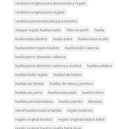
cerámica original para decoración y regalo
cerámica original para regalar
cerámica personalizada para eventos
cheque regalo huellas bebé
Feliz verano!!!
huella
huella bebe Madrid
huella bebé
huella bebé arcilla
huella bebé regalo bautizo
huella bebé Valencia
huella perro domicilio valencia
huella perro domicilio valencia y madrid
huellas adultos
huellas bebé regalo
huellas de bebés
huellas de familia
huellas de niños y perritos
huellas de perro
huellas mascotas
huellas niños
huellas para hermanos
huellas perrito
Meninas
mural huellas toda la familia
regalo madrina
regalo original bautizo
regalo original bautizo bebé
regalo original bautizo huella bebé imán