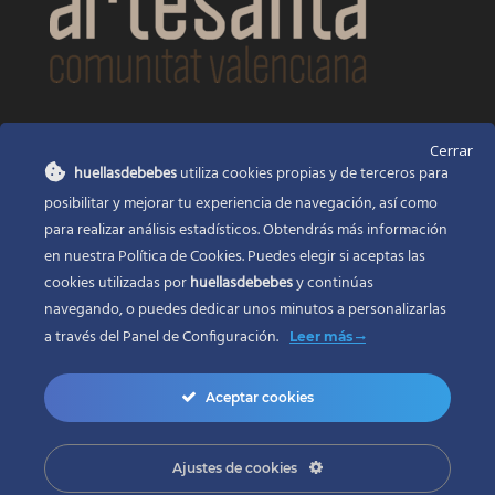
CONTACTO
Cerrar
huellasdebebes
utiliza cookies propias y de terceros para
Huellas de bebés
posibilitar y mejorar tu experiencia de navegación, así como
Santa Ana, 22
Alcasser Valencia 46290
para realizar análisis estadísticos. Obtendrás más información
en nuestra Política de Cookies. Puedes elegir si aceptas las
625 120 591
cookies utilizadas por
huellasdebebes
y continúas
info@huellasdebebes.com
navegando, o puedes dedicar unos minutos a personalizarlas
a través del
Panel de Configuración.
Leer más
Aceptar cookies
Ajustes de cookies
Copyright 2017 | Todos los derechos reservados