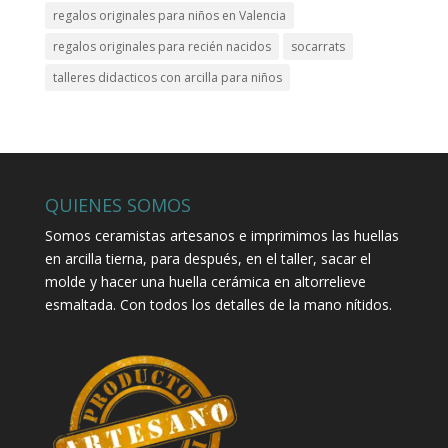
regalos originales para niños en Valencia
regalos originales para recién nacidos
socarrats
talleres didacticos con arcilla para niños
QUIENES SOMOS
Somos ceramistas artesanos e imprimimos las huellas
en arcilla tierna, para después, en el taller, sacar el
molde y hacer una huella cerámica en altorrelieve
esmaltada. Con todos los detalles de la mano nítidos.