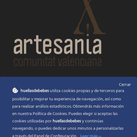
CONTACTO
Cerrar
huellasdebebes
utiliza cookies propias y de terceros para
Huellas de bebés
posibilitar y mejorar tu experiencia de navegación, así como
Santa Ana, 22
Alcasser Valencia 46290
para realizar análisis estadísticos. Obtendrás más información
en nuestra Política de Cookies. Puedes elegir si aceptas las
625 120 591
cookies utilizadas por
huellasdebebes
y continúas
info@huellasdebebes.com
navegando, o puedes dedicar unos minutos a personalizarlas
a través del
Panel de Configuración.
Leer más