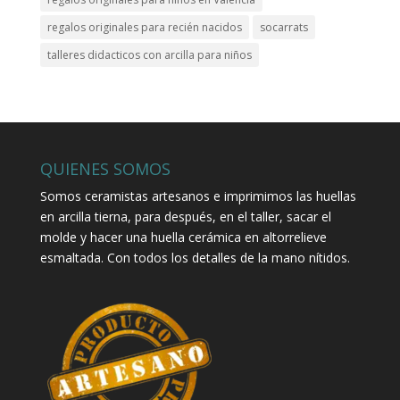
regalos originales para recién nacidos
socarrats
talleres didacticos con arcilla para niños
QUIENES SOMOS
Somos ceramistas artesanos e imprimimos las huellas
en arcilla tierna, para después, en el taller, sacar el
molde y hacer una huella cerámica en altorrelieve
esmaltada. Con todos los detalles de la mano nítidos.