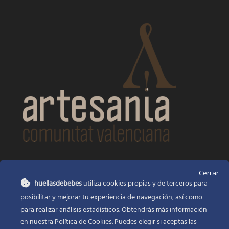
CONTACTO
Cerrar
huellasdebebes
utiliza cookies propias y de terceros para
Huellas de bebés
posibilitar y mejorar tu experiencia de navegación, así como
Santa Ana, 22
Alcasser Valencia 46290
para realizar análisis estadísticos. Obtendrás más información
en nuestra Política de Cookies. Puedes elegir si aceptas las
625 120 591