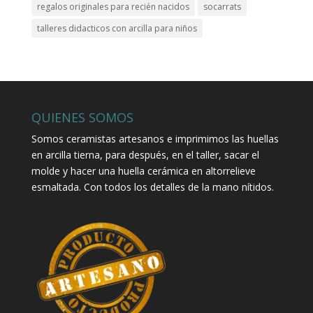
regalos originales para recién nacidos
socarrats
talleres didacticos con arcilla para niños
QUIENES SOMOS
Somos ceramistas artesanos e imprimimos las huellas
en arcilla tierna, para después, en el taller, sacar el
molde y hacer una huella cerámica en altorrelieve
esmaltada. Con todos los detalles de la mano nítidos.