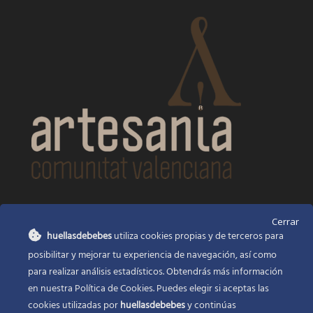
CONTACTO
Cerrar
huellasdebebes
utiliza cookies propias y de terceros para
Huellas de bebés
posibilitar y mejorar tu experiencia de navegación, así como
Santa Ana, 22
Alcasser Valencia 46290
para realizar análisis estadísticos. Obtendrás más información
en nuestra Política de Cookies. Puedes elegir si aceptas las
625 120 591
cookies utilizadas por
huellasdebebes
y continúas