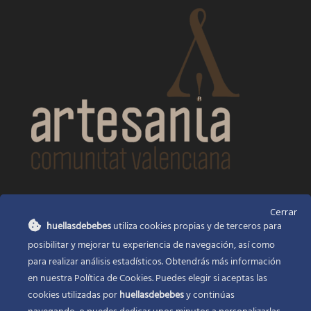
CONTACTO
Cerrar
huellasdebebes
utiliza cookies propias y de terceros para
Huellas de bebés
posibilitar y mejorar tu experiencia de navegación, así como
Santa Ana, 22
Alcasser Valencia 46290
para realizar análisis estadísticos. Obtendrás más información
en nuestra Política de Cookies. Puedes elegir si aceptas las
625 120 591
cookies utilizadas por
huellasdebebes
y continúas
info@huellasdebebes.com