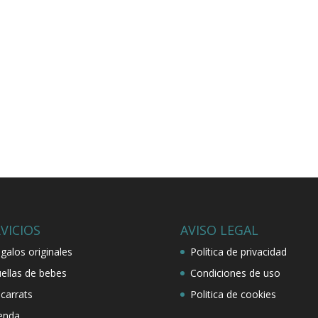
VICIOS
AVISO LEGAL
galos originales
Política de privacidad
ellas de bebes
Condiciones de uso
carrats
Politica de cookies
enda