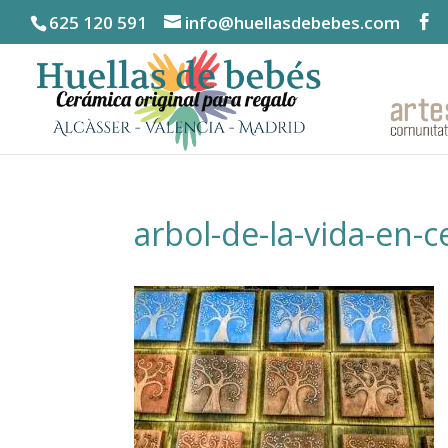
625 120 591
info@huellasdebebes.com
arbol-de-la-vida-en-