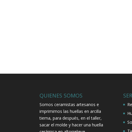
QUIENES SOMOS
SER
Somos ceramistas artesanos e
Re
imprimimos las huellas en arcilla
Hu
tierna, para después, en el taller,
So
sacar el molde y hacer una huella
Ti
cerámica en altorrelieve