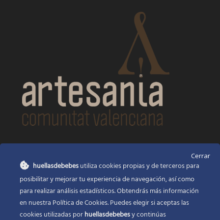
CONTACTO
Cerrar
huellasdebebes
utiliza cookies propias y de terceros para
Huellas de bebés
posibilitar y mejorar tu experiencia de navegación, así como
Santa Ana, 22
Alcasser Valencia 46290
para realizar análisis estadísticos. Obtendrás más información
en nuestra Política de Cookies. Puedes elegir si aceptas las
625 120 591
cookies utilizadas por
huellasdebebes
y continúas