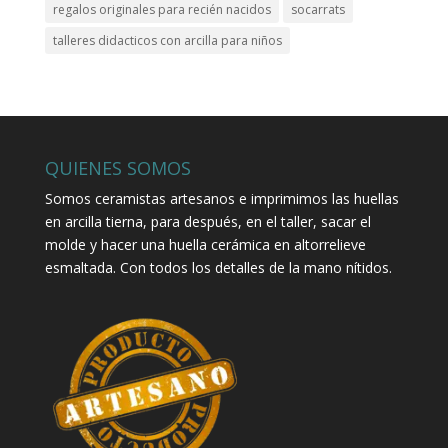
regalos originales para recién nacidos
socarrats
talleres didacticos con arcilla para niños
QUIENES SOMOS
Somos ceramistas artesanos e imprimimos las huellas
en arcilla tierna, para después, en el taller, sacar el
molde y hacer una huella cerámica en altorrelieve
esmaltada. Con todos los detalles de la mano nítidos.