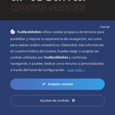
CONTACTO
Cerrar
huellasdebebes
utiliza cookies propias y de terceros para
Huellas de bebés
posibilitar y mejorar tu experiencia de navegación, así como
Santa Ana, 22
Alcasser Valencia 46290
para realizar análisis estadísticos. Obtendrás más información
en nuestra Política de Cookies. Puedes elegir si aceptas las
625 120 591
cookies utilizadas por
huellasdebebes
y continúas
info@huellasdebebes.com
navegando, o puedes dedicar unos minutos a personalizarlas
a través del
Panel de Configuración.
Leer más
Aceptar cookies
Ajustes de cookies
Copyright 2017 | Todos los derechos reservados
Desarrollo web en Valencia
ZONADEWEB |
Adecuación legal
LEGALIZAWEB