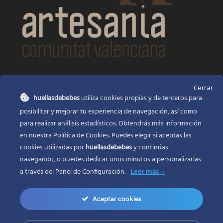
CONTACTO
Cerrar
huellasdebebes
utiliza cookies propias y de terceros para
Huellas de bebés
posibilitar y mejorar tu experiencia de navegación, así como
Santa Ana, 22
Alcasser Valencia 46290
para realizar análisis estadísticos. Obtendrás más información
en nuestra Política de Cookies. Puedes elegir si aceptas las
625 120 591
cookies utilizadas por
huellasdebebes
y continúas
info@huellasdebebes.com
navegando, o puedes dedicar unos minutos a personalizarlas
a través del
Panel de Configuración.
Leer más
Aceptar cookies