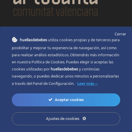
CONTACTO
Cerrar
huellasdebebes
utiliza cookies propias y de terceros para
Huellas de bebés
posibilitar y mejorar tu experiencia de navegación, así como
Santa Ana, 22
Alcasser Valencia 46290
para realizar análisis estadísticos. Obtendrás más información
en nuestra Política de Cookies. Puedes elegir si aceptas las
625 120 591
cookies utilizadas por
huellasdebebes
y continúas
info@huellasdebebes.com
navegando, o puedes dedicar unos minutos a personalizarlas
a través del
Panel de Configuración.
Leer más
Aceptar cookies
Ajustes de cookies
Copyright 2017 | Todos los derechos reservados
Desarrollo web en Valencia
ZONADEWEB |