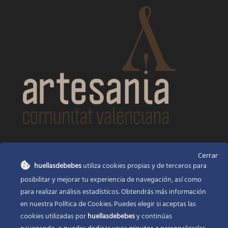
CONTACTO
Cerrar
huellasdebebes
utiliza cookies propias y de terceros para
Huellas de bebés
posibilitar y mejorar tu experiencia de navegación, así como
Santa Ana, 22
Alcasser Valencia 46290
para realizar análisis estadísticos. Obtendrás más información
en nuestra Política de Cookies. Puedes elegir si aceptas las
625 120 591
cookies utilizadas por
huellasdebebes
y continúas
info@huellasdebebes.com