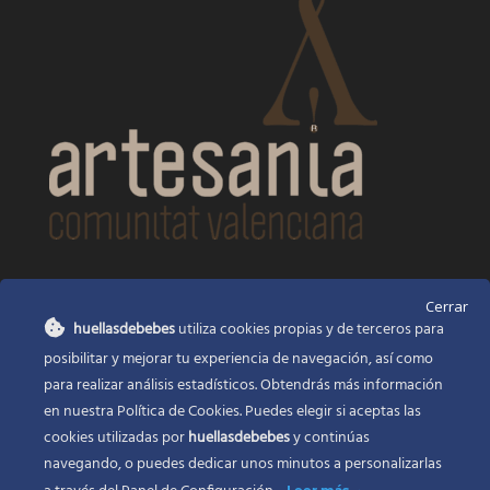
CONTACTO
Cerrar
huellasdebebes
utiliza cookies propias y de terceros para
Huellas de bebés
posibilitar y mejorar tu experiencia de navegación, así como
Santa Ana, 22
Alcasser Valencia 46290
para realizar análisis estadísticos. Obtendrás más información
en nuestra Política de Cookies. Puedes elegir si aceptas las
625 120 591
cookies utilizadas por
huellasdebebes
y continúas
info@huellasdebebes.com
navegando, o puedes dedicar unos minutos a personalizarlas